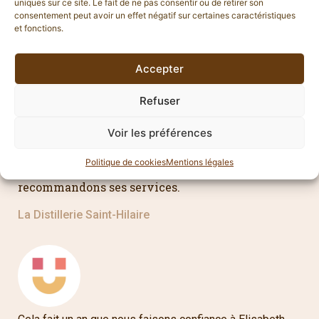
uniques sur ce site. Le fait de ne pas consentir ou de retirer son
consentement peut avoir un effet négatif sur certaines caractéristiques
et fonctions.
Accepter
Refuser
Nous avons sollicité Elisabeth pour shooter nos
produits tout au long de l’année. Elisabeth a été
Voir les préférences
très réactive à nos sollicitations et à de suite su
cerner nos besoins et mettre en valeurs nos
Politique de cookies
Mentions légales
produits. Nous la remercions et nous
recommandons ses services.
La Distillerie Saint-Hilaire